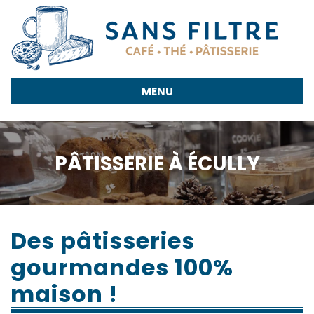
&
infusion
bio
MENU
Pâtisserie
Notre
PÂTISSERIE À ÉCULLY
actu
📥
Des pâtisseries
Contact
gourmandes 100%
maison !