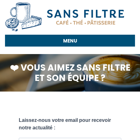
&
infusion
bio
MENU
Pâtisserie
Notre
❤️ VOUS AIMEZ SANS FILTRE
actu
ET SON ÉQUIPE ?
📥
Contact