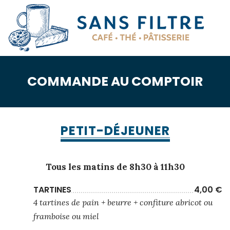
&
infusion
bio
Pâtisserie
COMMANDE AU COMPTOIR
Notre
actu
PETIT-DÉJEUNER
📥
Tous les matins de 8h30 à 11h30
Contact
TARTINES
4,00 €
4 tartines de pain + beurre + confiture abricot ou
framboise ou miel